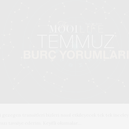
ezegen transitleri bizleri nasıl etkileyecek tek tek incele
zı tavsiye ederim. Keyifli okumalar…