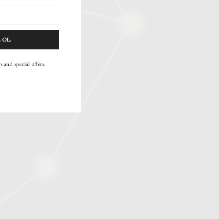
E OL
s and special offers.