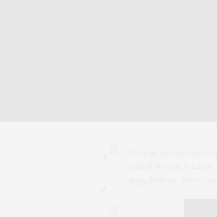
0
Haziran ayı nasıl geçti 
yüksek olacağa benziyor.
duygularımızı dile mi get
0