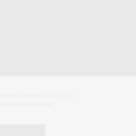
ketliliği, duygusallığı ve coşkusu
cunda seyredecek olması