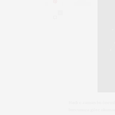
0
Hadi o zaman bu önemli g
burcunuza göre okumanı