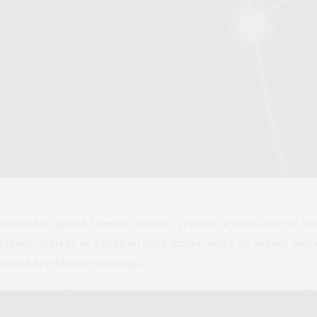
anlamadan, geldik Temmuz ayına… Temmuz ayının enerjisi, hare
 Güneş, Merkür ve Venüs’ün önce İkizler sonra da Yengeç bur
irecek hep birlikte göreceğiz.