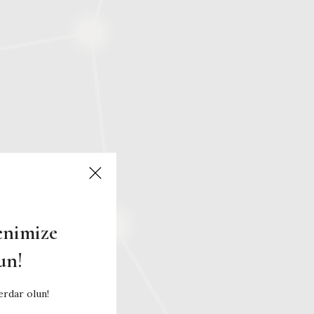
enimize
un!
rdar olun!